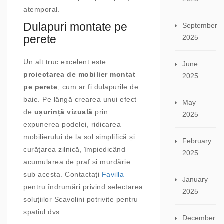
atemporal.
Dulapuri montate pe
September
perete
2025
Un alt truc excelent este
June
proiectarea de mobilier montat
2025
pe perete
, cum ar fi dulapurile de
baie. Pe lângă crearea unui efect
May
de
ușurință vizuală
prin
2025
expunerea podelei, ridicarea
mobilierului de la sol simplifică și
February
curățarea zilnică, împiedicând
2025
acumularea de praf și murdărie
sub acesta. Contactați
Favilla
January
pentru îndrumări privind selectarea
2025
soluțiilor Scavolini potrivite pentru
spațiul dvs.
December