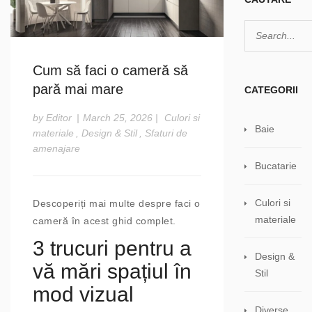
Cum să faci o cameră să
pară mai mare
CATEGORII
by Editor
|
March 25, 2026
|
Culori si
Baie
materiale
,
Design & Stil
,
Sfaturi de
amenajare
Bucatarie
Culori si
Descoperiți mai multe despre faci o
materiale
cameră în acest ghid complet.
3 trucuri pentru a
Design &
vă mări spațiul în
Stil
mod vizual
Diverse