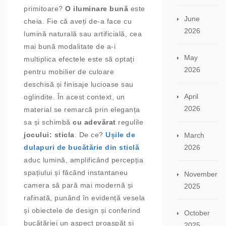
primitoare?
O iluminare bună
este
June
cheia. Fie că aveți de-a face cu
2026
lumină naturală sau artificială, cea
mai bună modalitate de a-i
May
multiplica efectele este să optați
2026
pentru mobilier de culoare
deschisă și finisaje lucioase sau
April
oglindite. În acest context, un
2026
material se remarcă prin eleganța
sa și schimbă
cu adevărat
regulile
jocului: sticla
. De ce?
Ușile de
March
dulapuri de bucătărie din sticlă
2026
aduc lumină, amplificând percepția
spațiului și făcând instantaneu
November
camera să pară mai modernă și
2025
rafinată, punând în evidență vesela
și obiectele de design și conferind
October
bucătăriei un aspect proaspăt și
2025