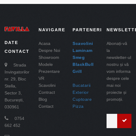
NAVIGARE
PARTENERI
NEWSLETT
DATE
Acasa
Scavolini
Abonați-vă
Despre Noi
Laminam
la
CONTACT
Showroom
Smeg
newsletter-ul
Modele
BlackBull
nostru și vă
Strada
Prezentare
Grill
vom informa
Invingatorilor
VR
despre cele
nr. 29, Bloc
Scavolini
Bucatarii
mai noi
Stella,
Contract
Exterior
proiecte și
Sector 3,
Blog
Cuptoare
promoții.
București,
Contact
Pizza
030961
0754
662 452