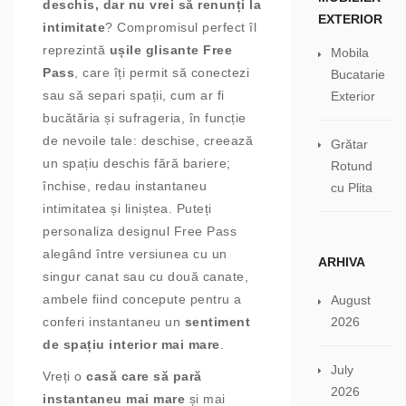
deschis, dar nu vrei să renunți la
EXTERIOR
intimitate
? Compromisul perfect îl
reprezintă
ușile glisante Free
Mobila
Pass
, care îți permit să conectezi
Bucatarie
sau să separi spații, cum ar fi
Exterior
bucătăria și sufrageria, în funcție
de nevoile tale: deschise, creează
Grătar
un spațiu deschis fără bariere;
Rotund
închise, redau instantaneu
cu Plita
intimitatea și liniștea. Puteți
personaliza designul Free Pass
alegând între versiunea cu un
ARHIVA
singur canat sau cu două canate,
ambele fiind concepute pentru a
August
conferi instantaneu un
sentiment
2026
de spațiu interior mai mare
.
July
Vreți o
casă care să pară
2026
instantaneu mai mare
și mai