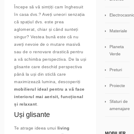
Începe să vă simțiți cam înghesuit
în casa dvs.? Aveți uneori senzația
Electrocasni
că spațiul dvs. este prea
aglomerat, chiar și când sunteți
Materiale
singur? Vestea bună este că nu
aveți nevoie de o mutare masivă
Planeta
sau de o renovare drastică pentru
Verde
a vă schimba perspectiva. De la uși
glisante care deschid perspectiva
Preturi
până la uși din sticlă care
maximizează lumina, descoperiți
Proiecte
mobilierul ideal pentru a vă face
interiorul mai aerisit, funcțional
Sfaturi de
și relaxant
.
amenajare
Uși glisante
Te atrage ideea unui
living
MOBILIER