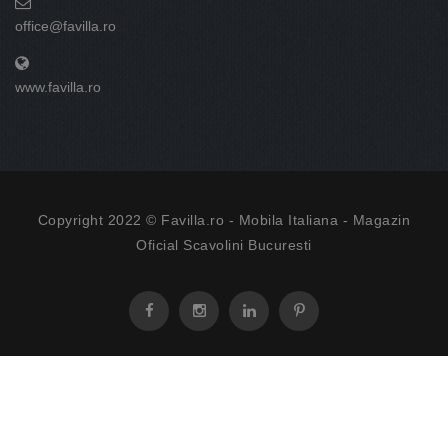
office@favilla.ro
www.favilla.ro
Copyright 2022 © Favilla.ro -
Mobila Italiana
- Magazin
Oficial Scavolini Bucuresti