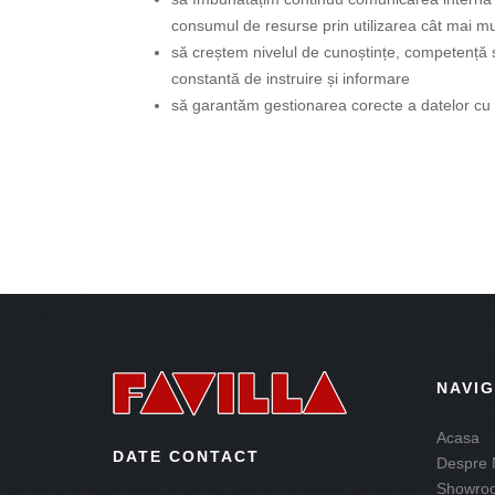
consumul de resurse prin utilizarea cât mai mul
să creștem nivelul de cunoștințe, competență și
constantă de instruire și informare
să garantăm gestionarea corecte a datelor cu 
NAVI
Acasa
DATE CONTACT
Despre 
Showro