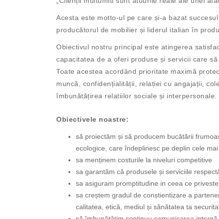
„Clienții multumiti sunt atuurile reale ale unei afa
Acesta este motto-ul pe care și-a bazat succesul
producătorul de mobilier și liderul italian în pro
Obiectivul nostru principal este atingerea satisfac
capacitatea de a oferi produse și servicii care s
Toate acestea acordând prioritate maximă protectie
muncă, confidențialității, relației cu angajații, c
îmbunătățirea relatiilor sociale și interpersonale.
Obiectivele noastre:
să proiectăm și să producem bucătării frumoase,
ecologice, care îndeplinesc pe deplin cele mai di
sa menținem costurile la niveluri competitive
sa garantăm că produsele și serviciile respect
sa asiguram promptitudine in ceea ce priveste l
sa creștem gradul de conștientizare a partener
calitatea, etică, mediul și sănătatea ta securit
să îmbunătățim continuu comunicarea internă 