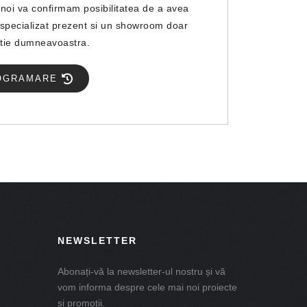
i noi va confirmam posibilitatea de a avea
specializat prezent si un showroom doar
itie dumneavoastra.
OGRAMARE
NEWSLETTER
Abonați-vă la newsletter-ul nostru și vă
vom informa despre cele mai noi proiecte
și promoții.