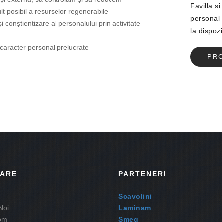
Favilla s
t posibil a resurselor regenerabile
personal 
 conștientizare al personalului prin activitate
la dispoz
caracter personal prelucrate
PR
GARE
PARTENERI
Scavolini
Noi
Laminam
om
Smeg