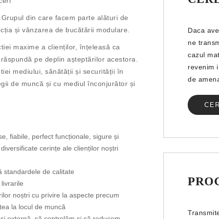
ceri ”
 Grupul din care facem parte alături de
ducția și vânzarea de bucătării modulare.
Daca avet
ne transm
tiei maxime a clienților, înțeleasă ca
cazul mat
ă răspundă pe deplin așteptărilor acestora.
revenim i
i mediului, sănătății și securității în
de amena
olegii de muncă și cu mediul înconjurător și
CE
 fiabile, perfect funcționale, sigure și
versificate cerințe ale clienților noștri
ă standardele de calitate
PRO
ivrarile
ilor noștri cu privire la aspecte precum
atea la locul de muncă
Transmite
și externă, să controlăm și să reducem