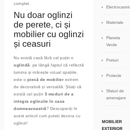
complet.
Electrocasni
Nu doar oglinzi
de perete, ci și
Materiale
mobilier cu oglinzi
Planeta
și ceasuri
Verde
Nu există casă fără cel puțin o
Preturi
oglindă
: pe lângă faptul că reflectă
lumina și mărește vizual spațiile,
Proiecte
este o
piesă de mobilier
extrem
de decorativă și versatilă. Știați că
Sfaturi de
există cel puțin
3
moduri de a
amenajare
integra oglinzile în casa
dumneavoastră
? Descoperiți în
acest articol cum puteți decora cu
MOBILIER
oglinzi!
EXTERIOR