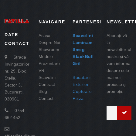
NAVIGARE
PARTENERI
NEWSLETT
DATE
Acasa
Scavolini
Abonați-vă
Despre Noi
Laminam
la
CONTACT
Showroom
Smeg
newsletter-ul
Modele
BlackBull
nostru și vă
Strada
Prezentare
Grill
vom informa
Invingatorilor
VR
despre cele
nr. 29, Bloc
Scavolini
Bucatarii
mai noi
Stella,
Contract
Exterior
proiecte și
Sector 3,
Blog
Cuptoare
promoții.
București,
Contact
Pizza
030961
0754
662 452