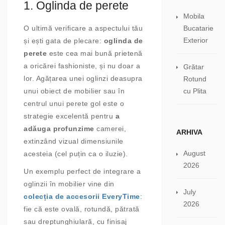
1. Oglinda de perete
Mobila
Bucatarie
O ultimă verificare a aspectului tău
Exterior
și ești gata de plecare:
oglinda
de
perete
este cea mai bună prietenă
a oricărei fashioniste, și nu doar a
Grătar
lor. Agățarea unei oglinzi deasupra
Rotund
cu Plita
unui obiect de mobilier sau în
centrul unui perete gol este o
strategie excelentă pentru
a
adăuga profunzime
camerei,
ARHIVA
extinzând vizual dimensiunile
August
acesteia (cel puțin ca o iluzie).
2026
Un exemplu perfect de integrare a
oglinzii în mobilier vine din
July
colecția de accesorii EveryTime
:
2026
fie că este ovală, rotundă, pătrată
sau dreptunghiulară, cu finisaj