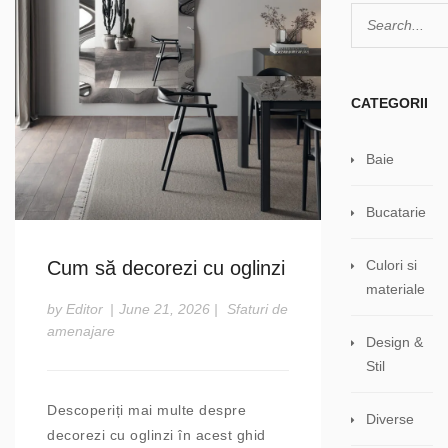
CATEGORII
Baie
Bucatarie
Culori si
Cum să decorezi cu oglinzi
materiale
by Editor
|
June 21, 2026
|
Sfaturi de
amenajare
Design &
Stil
Descoperiți mai multe despre
Diverse
decorezi cu oglinzi în acest ghid