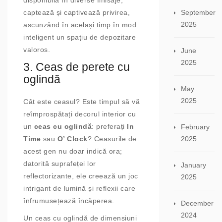
disponibilă în diverse finisaje,
September
captează și captivează privirea,
2025
ascunzând în același timp în mod
inteligent un spațiu de depozitare
valoros.
June
2025
3. Ceas de perete cu
oglindă
May
2025
Cât este ceasul? Este timpul să vă
reîmprospătați decorul interior cu
un
ceas cu oglindă
: preferați
In
February
2025
Time
sau
O’ Clock
? Ceasurile de
acest gen nu doar indică ora;
datorită suprafeței lor
January
reflectorizante, ele creează un joc
2025
intrigant de lumină și reflexii care
înfrumusețează încăperea.
December
2024
Un ceas cu oglindă de dimensiuni