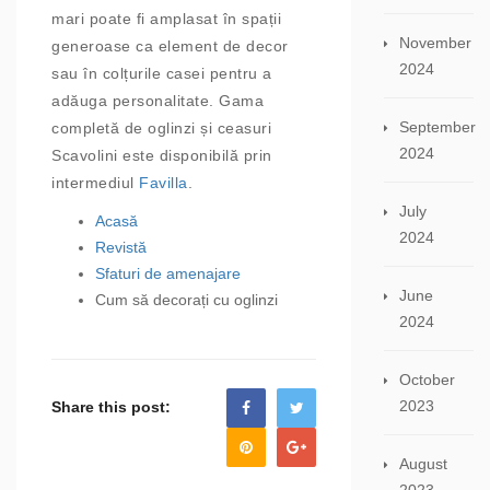
mari poate fi amplasat în spații
November
generoase ca element de decor
2024
sau în colțurile casei pentru a
adăuga personalitate. Gama
September
completă de oglinzi și ceasuri
2024
Scavolini este disponibilă prin
intermediul
Favilla
.
July
Acasă
2024
Revistă
Sfaturi de amenajare
June
Cum să decorați cu oglinzi
2024
October
2023
Share this post:
August