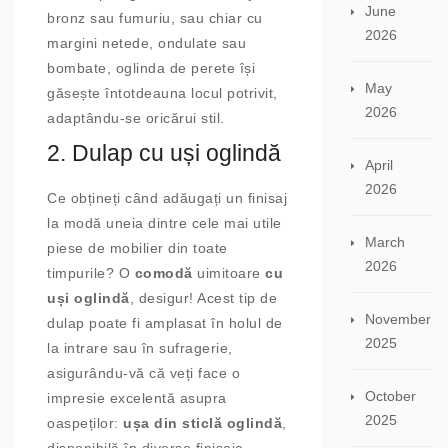
June
bronz sau fumuriu, sau chiar cu
2026
margini netede, ondulate sau
bombate, oglinda de perete își
May
găsește întotdeauna locul potrivit,
2026
adaptându-se oricărui stil.
2. Dulap cu uși oglindă
April
2026
Ce obțineți când adăugați un finisaj
la modă uneia dintre cele mai utile
March
piese de mobilier din toate
2026
timpurile? O
comodă
uimitoare
cu
uși oglindă
, desigur! Acest tip de
November
dulap poate fi amplasat în holul de
2025
la intrare sau în sufragerie,
asigurându-vă că veți face o
October
impresie excelentă asupra
2025
oaspeților:
ușa din sticlă oglindă
,