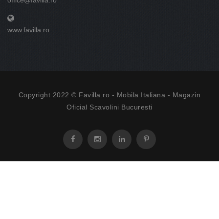
office@favilla.ro
www.favilla.ro
Copyright 2022 © Favilla.ro -
Mobila Italiana
- Magazin
Oficial Scavolini Bucuresti