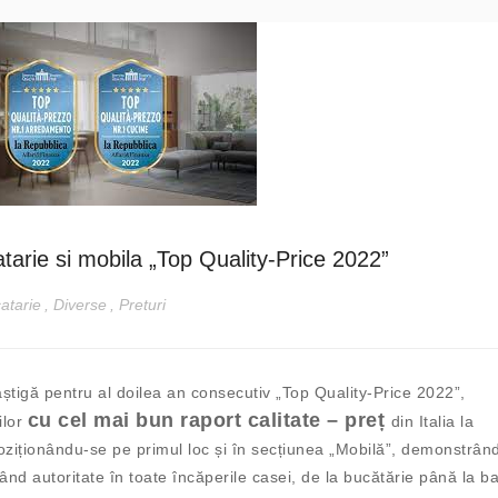
catarie si mobila „Top Quality-Price 2022”
atarie
,
Diverse
,
Preturi
știgă pentru al doilea an consecutiv „Top Quality-Price 2022”,
cu cel mai bun raport calitate – preț
ilor
din Italia la
poziționându-se pe primul loc și în secțiunea „Mobilă”, demonstrân
nd autoritate în toate încăperile casei, de la bucătărie până la ba