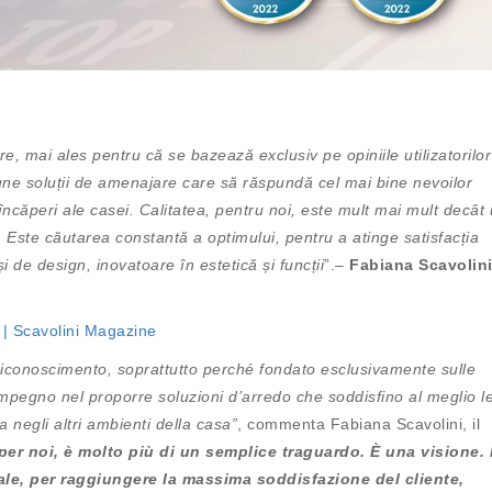
 mai ales pentru că se bazează exclusiv pe opiniile utilizatorilor
ne soluții de amenajare care să răspundă cel mai bine nevoilor
te încăperi ale casei. Calitatea, pentru noi, este mult mai mult decât
. Este căutarea constantă a optimului, pentru a atinge satisfacția
și de design, inovatoare în estetică și funcții
”.–
Fabiana Scavolini
 | Scavolini Magazine
riconoscimento, soprattutto perché fondato esclusivamente sulle
 impegno nel proporre soluzioni d’arredo che soddisfino al meglio l
 negli altri ambienti della casa”
, commenta Fabiana Scavolini, il
 per noi, è molto più di un semplice traguardo. È una visione. 
male, per raggiungere la massima soddisfazione del
cliente,