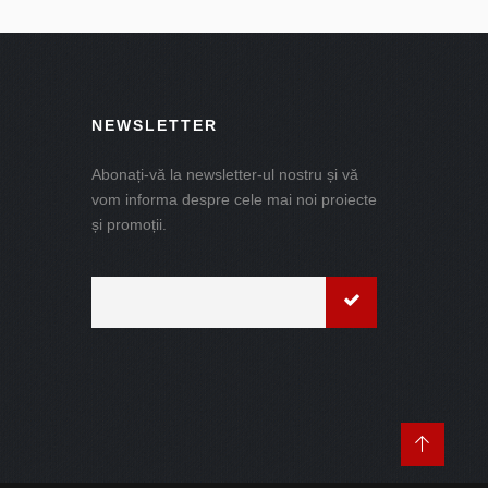
NEWSLETTER
Abonați-vă la newsletter-ul nostru și vă
vom informa despre cele mai noi proiecte
și promoții.