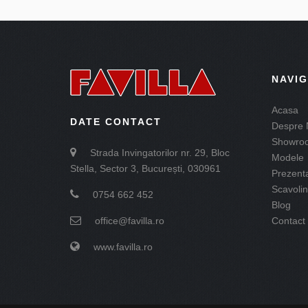
NAVI
Acasa
DATE CONTACT
Despre 
Showro
Strada Invingatorilor nr. 29, Bloc
Modele
Stella, Sector 3, București, 030961
Prezent
Scavolin
0754 662 452
Blog
office@favilla.ro
Contact
www.favilla.ro