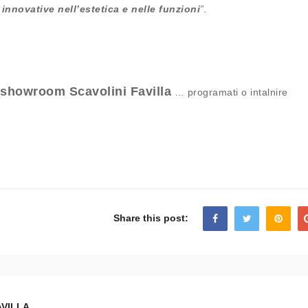
 innovative nell’estetica e nelle funzioni
”.
showroom Scavolini Favilla
… programati o intalnire
Share this post:
VILLA