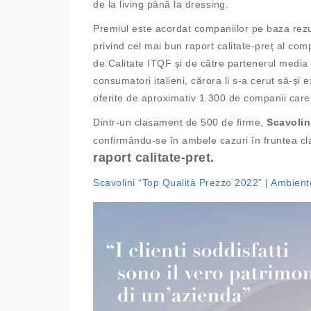
de la living până la dressing.
Premiul este acordat companiilor pe baza rezul
privind cel mai bun raport calitate-preț al comp
de Calitate ITQF și de către partenerul media
consumatori italieni, cărora li s-a cerut să-și e
oferite de aproximativ 1.300 de companii care
Dintr-un clasament de 500 de firme,
Scavolini
confirmându-se în ambele cazuri în fruntea cl
raport calitate-pret.
Scavolini “Top Qualità Prezzo 2022” | Ambien