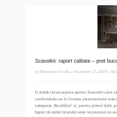
Scavolini: raport calitate – pret bu
by Showroom Favilla
|
November 17, 2022
|
Buc
O dublă recunoaștere pentru Scavolini care câ
confirmându-se în fruntea clasamentului mărc
categoria „Bucătărie” și, pentru primul dată, 
faptul că astăzi brandul este recunoscut ca avâ