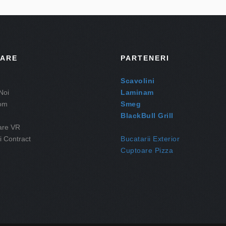
GARE
PARTENERI
Scavolini
Noi
Laminam
om
Smeg
BlackBull Grill
are VR
i Contract
Bucatarii Exterior
Cuptoare Pizza