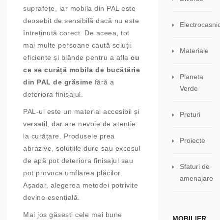
suprafețe, iar mobila din PAL este
deosebit de sensibilă dacă nu este
Electrocasni
întreținută corect. De aceea, tot
mai multe persoane caută soluții
Materiale
eficiente și blânde pentru a afla
cu
ce se curăță mobila de bucătărie
Planeta
din PAL de grăsime
fără a
Verde
deteriora finisajul.
PAL-ul este un material accesibil și
Preturi
versatil, dar are nevoie de atenție
la curățare. Produsele prea
Proiecte
abrazive, soluțiile dure sau excesul
de apă pot deteriora finisajul sau
Sfaturi de
pot provoca umflarea plăcilor.
amenajare
Așadar, alegerea metodei potrivite
devine esențială.
Mai jos găsești cele mai bune
MOBILIER