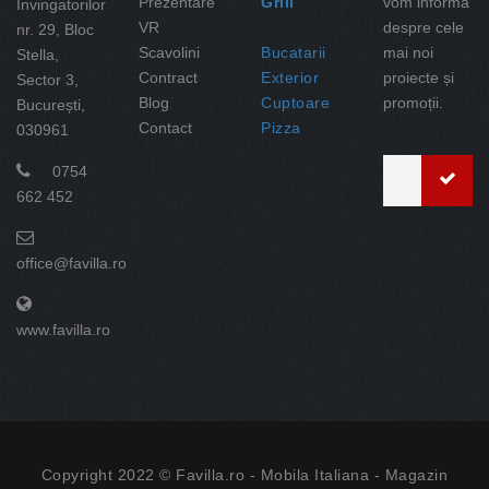
Prezentare
Grill
vom informa
Invingatorilor
VR
despre cele
nr. 29, Bloc
Scavolini
Bucatarii
mai noi
Stella,
Contract
Exterior
proiecte și
Sector 3,
Blog
Cuptoare
promoții.
București,
Contact
Pizza
030961
0754
662 452
office@favilla.ro
www.favilla.ro
Copyright 2022 © Favilla.ro -
Mobila Italiana
- Magazin