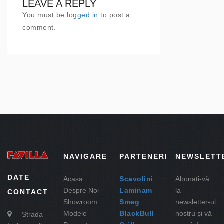
LEAVE A REPLY
You must be
logged in
to post a
comment.
NAVIGARE
PARTENERI
NEWSLETT
DATE
Acasa
Scavolini
Abonați-vă
Despre Noi
Laminam
la
CONTACT
Showroom
Smeg
newsletter-ul
Modele
BlackBull
nostru și vă
Strada