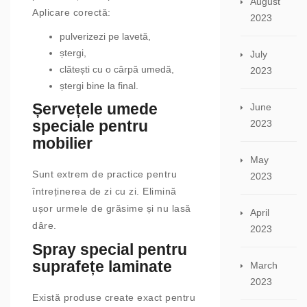
August
Aplicare corectă:
2023
pulverizezi pe lavetă,
ștergi,
July
clătești cu o cârpă umedă,
2023
ștergi bine la final.
Șervețele umede
June
speciale pentru
2023
mobilier
May
Sunt extrem de practice pentru
2023
întreținerea de zi cu zi. Elimină
ușor urmele de grăsime și nu lasă
April
dâre.
2023
Spray special pentru
suprafețe laminate
March
2023
Există produse create exact pentru