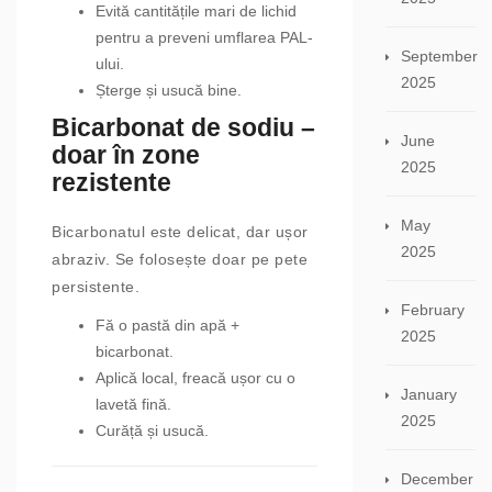
Evită cantitățile mari de lichid
pentru a preveni umflarea PAL-
September
ului.
2025
Șterge și usucă bine.
Bicarbonat de sodiu –
June
doar în zone
2025
rezistente
May
Bicarbonatul este delicat, dar ușor
2025
abraziv. Se folosește doar pe pete
persistente.
February
Fă o pastă din apă +
2025
bicarbonat.
Aplică local, freacă ușor cu o
January
lavetă fină.
2025
Curăță și usucă.
December