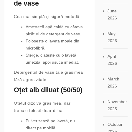
de vase
June
Cea mai simplă și sigură metodă.
2026
Amestecă apă caldă cu câteva
May
picături de detergent de vase.
2026
Folosește o lavetă moale din
microfibră.
Șterge, clătește cu o lavetă
April
umezită, apoi usucă imediat.
2026
Detergentul de vase taie grăsimea
March
fără agresivitate.
2026
Oțet alb diluat (50/50)
November
Oțetul dizolvă grăsimea, dar
2025
trebuie folosit doar diluat.
Pulverizează pe lavetă, nu
October
direct pe mobilă.
2025