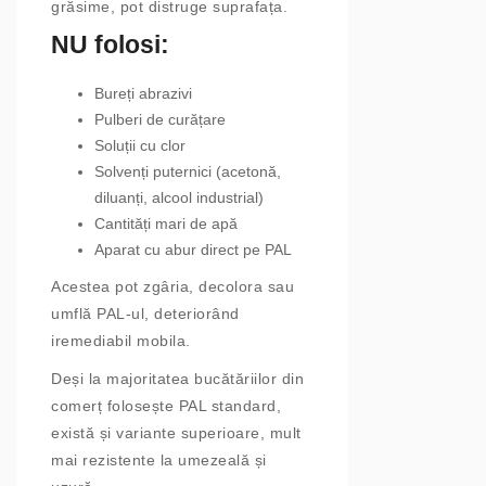
grăsime, pot distruge suprafața.
NU folosi:
Bureți abrazivi
Pulberi de curățare
Soluții cu clor
Solvenți puternici (acetonă,
diluanți, alcool industrial)
Cantități mari de apă
Aparat cu abur direct pe PAL
Acestea pot zgâria, decolora sau
umflă PAL-ul, deteriorând
iremediabil mobila.
Deși la majoritatea bucătăriilor din
comerț folosește PAL standard,
există și variante superioare, mult
mai rezistente la umezeală și