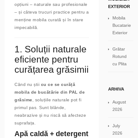
opțiuni – naturale sau profesionale
EXTERIOR
– și câteva trucuri practice pentru a
Mobila
menține mobila curată și în stare
Bucatarie
impecabilă.
Exterior
1. Soluții naturale
Grătar
Rotund
eficiente pentru
cu Plita
curățarea grăsimii
Când nu știi
cu ce se curăță
ARHIVA
mobila de bucătărie din PAL de
grăsime
, soluțiile naturale pot fi
August
primul pas. Sunt blânde,
2026
neabrazive și nu riscă să afecteze
suprafața.
July
Apă caldă + detergent
2026