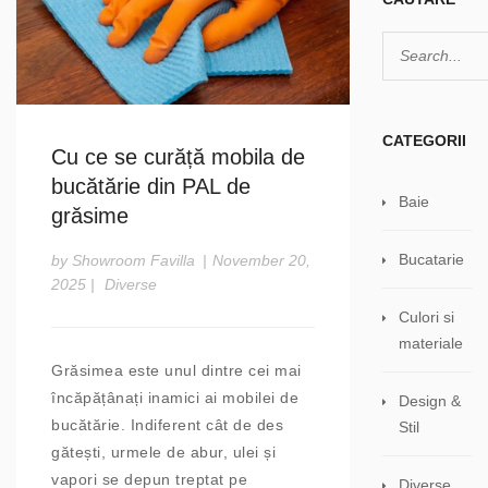
CATEGORII
Cu ce se curăță mobila de
bucătărie din PAL de
Baie
grăsime
Bucatarie
by Showroom Favilla
|
November 20,
2025
|
Diverse
Culori si
materiale
Grăsimea este unul dintre cei mai
încăpățânați inamici ai mobilei de
Design &
bucătărie. Indiferent cât de des
Stil
gătești, urmele de abur, ulei și
vapori se depun treptat pe
Diverse