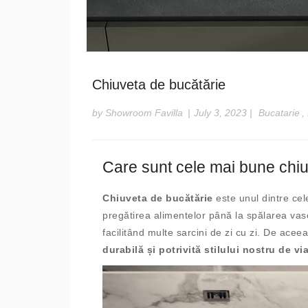
Chiuveta de bucătărie
by Showroom Favilla
|
July 3, 2023
|
Bucatarie
,
Care sunt cele mai bune chiu
Chiuveta de bucătărie
este unul dintre cel
pregătirea alimentelor până la spălarea vase
facilitând multe sarcini de zi cu zi. De ace
durabilă și potrivită stilului nostru de vi