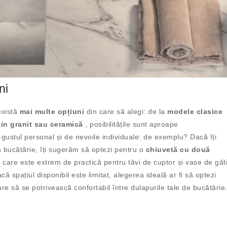
ni
există
mai multe opțiuni
din care să alegi: de la
modele clasice
din granit sau ceramică
, posibilitățile sunt aproape
 gustul personal și de nevoile individuale: de exemplu? Dacă îți
în bucătărie, îți sugerăm să optezi pentru o
chiuvetă cu două
 care este extrem de practică pentru tăvi de cuptor și vase de găti
ă spațiul disponibil este limitat, alegerea ideală ar fi să optezi
are să se potrivească confortabil între dulapurile tale de bucătărie