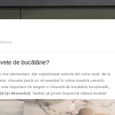
Diverse
vete de bucătărie?
e mai elementare, dar subestimate articole din orice casă: de la
lor, chiuveta joacă un rol esențial în rutina noastră casnică,
ea este important să alegem o chiuvetă de bucătărie funcțională
,
ață (și decorului):
haideți să privim împreună câteva modele!