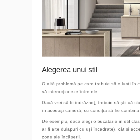
Alegerea unui stil
O altă problemă pe care trebuie să o luați în c
să interacționeze între ele.
Dacă vrei să fii îndrăzneț, trebuie să știi că cl
în aceeași cameră, cu condiția să fie combinate
De exemplu, dacă alegi o bucătărie în stil cla
ar fi alte dulapuri cu uși încadrate), cât și a
zone ale încăperii.