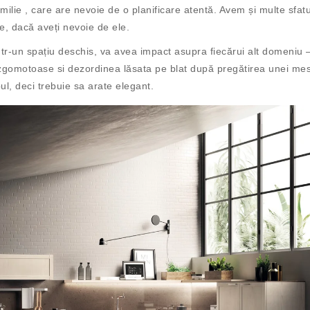
amilie , care are nevoie de o planificare atentă. Avem și multe sfatu
e, dacă aveți nevoie de ele.
ntr-un spațiu deschis, va avea impact asupra fiecărui alt domeniu 
 zgomotoase si dezordinea lăsata pe blat după pregătirea unei me
ul, deci trebuie sa arate elegant.