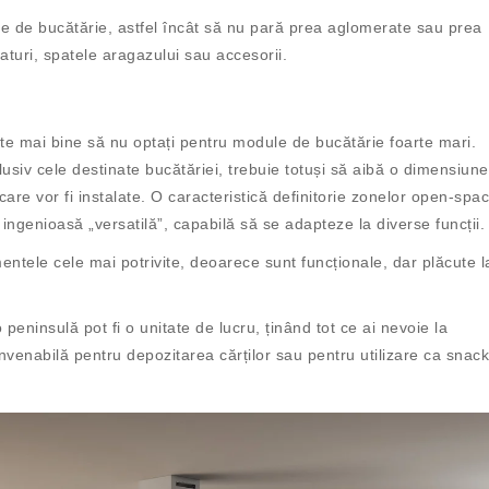
rile de bucătărie, astfel încât să nu pară prea aglomerate sau prea
laturi, spatele aragazului sau accesorii.
te mai bine să nu optați pentru module de bucătărie foarte mari.
usiv cele destinate bucătăriei, trebuie totuși să aibă o dimensiune
 care vor fi instalate. O caracteristică definitorie zonelor open-spa
ngenioasă „versatilă”, capabilă să se adapteze la diverse funcții.
entele cele mai potrivite, deoarece sunt funcționale, dar plăcute l
 peninsulă pot fi o unitate de lucru, ținând tot ce ai nevoie la
venabilă pentru depozitarea cărților sau pentru utilizare ca snack