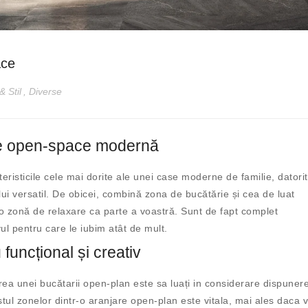
ace
& Stil
,
Diverse
rie open-space modernă
risticile cele mai dorite ale unei case moderne de familie, datori
lui versatil. De obicei, combină zona de bucătărie și cea de luat
 o zonă de relaxare ca parte a voastră. Sunt de fapt complet
vul pentru care le iubim atât de mult.
funcțional și creativ
rea unei bucătarii open-plan este sa luați in considerare dispuner
stul zonelor dintr-o aranjare open-plan este vitala, mai ales daca 