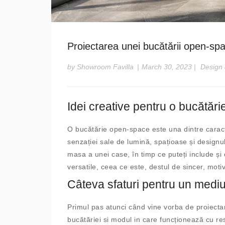
Proiectarea unei bucătării open-sp
by Showroom Favilla
|
March 30, 2023
|
Design 
Idei creative pentru o bucătă
O bucătărie open-space este una dintre caracte
senzației sale de lumină, spațioase și designu
masa a unei case, în timp ce puteți include și
versatile, ceea ce este, destul de sincer, moti
Câteva sfaturi pentru un mediu 
Primul pas atunci când vine vorba de proiecta
bucătăriei si modul in care funcționează cu re