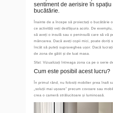
sentiment de aerisire în spațiu
bucătărie.
Înainte de a începe să proiectați o bucătărie o
ce activități veți desfășura acolo. De exemplu, 
să aveți o insulă sau o peninsulă care să vă pe
mâncarea. Dacă aveți copii mici, poate doriți
încât să puteți supraveghea ușor. Dacă lucrați
de zona de gătit și de luat masa.
Sfat: Vizualizați întreaga zona ca pe o serie 
Cum este posibil acest lucru?
În primul rând, nu folosiți mobilier prea înalt 
„soluții mai ușoare” precum covoare sau mobili
crea o cameră strălucitoare și luminoasă.