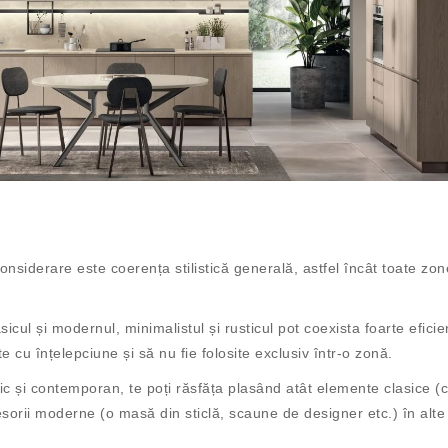
onsiderare este coerența stilistică generală, astfel încât toate zon
asicul și modernul, minimalistul și rusticul pot coexista foarte eficie
 cu înțelepciune și să nu fie folosite exclusiv într-o zonă.
sic și contemporan, te poți răsfăța plasând atât elemente clasice 
ccesorii moderne (o masă din sticlă, scaune de designer etc.) în alte