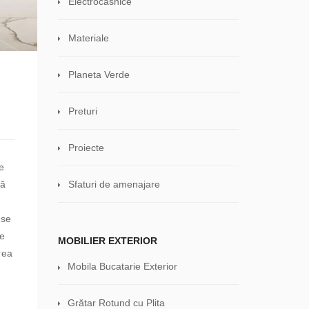
Electrocasnice
Materiale
Planeta Verde
Preturi
Proiecte
e
să
Sfaturi de amenajare
 se
re
MOBILIER EXTERIOR
rea
Mobila Bucatarie Exterior
Grătar Rotund cu Plita