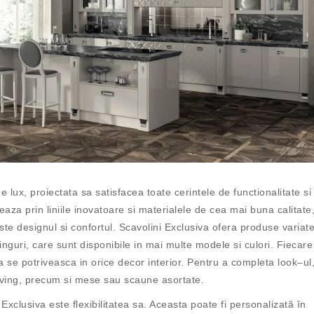
e
lux
,
pro
i
ect
ata
sa
sat
is
face
a
to
ate
cer
int
ele
de
functional
itate
si
ze
aza
prin
l
ini
ile
in
ov
ato
are
si
material
ele
de
ce
a
m
ai
b
una
cal
itate
ste
design
ul
si
conf
ort
ul
.
Sc
av
olini
Ex
clus
iva
of
era
produ
se
vari
at
ing
uri
,
care
s
unt
disp
on
ib
ile
in
m
ai
mult
e
mode
le
si
cul
ori
.
F
ie
care
a
se
pot
rive
asca
in
or
ice
decor
interior
.
Pent
ru
a
comple
ta
look
–
ul
living, precum si mese sau scaune asortate
.
Exclusiva este flexibilitatea sa. Aceasta poate fi personalizată în