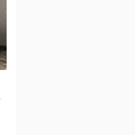
,
e
,
,