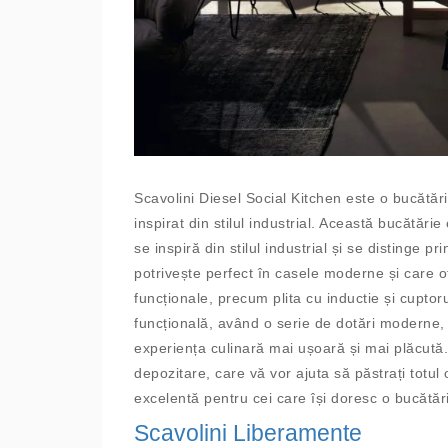
Scavolini Diesel Social Kitchen este o bucătări
inspirat din stilul industrial. Această bucătăr
se inspiră din stilul industrial și se distinge 
potrivește perfect în casele moderne și care o
funcționale, precum plita cu inductie și cupto
funcțională, având o serie de dotări moderne, 
experiența culinară mai ușoară și mai plăcută
depozitare, care vă vor ajuta să păstrați totul 
excelentă pentru cei care își doresc o bucătări
Scavolini Liberamente