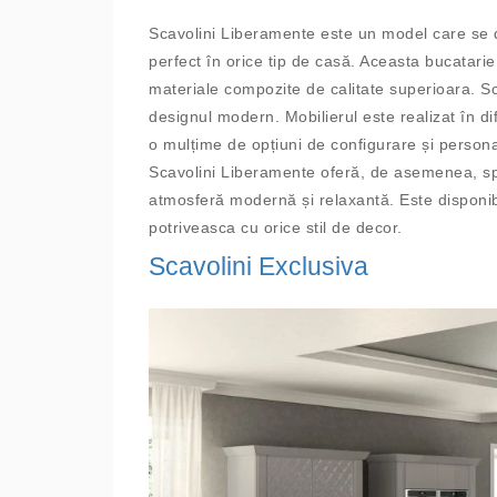
Scavolini Liberamente este un model care se di
perfect în orice tip de casă. Aceasta bucatari
materiale compozite de calitate superioara. 
design
ul
modern
.
Mobil
ier
ul
este
real
iz
at
î
n
d
i
o
mul
ț
ime
de
op
ț
i
uni
de
config
ur
are
ș
i
persona
Sc
av
olini
Liberamente
of
er
ă
,
de
a
sem
ene
a
,
s
at
mos
fer
ă
modern
ă
ș
i
relax
ant
ă
.
Este disponibi
potriveasca cu orice stil de decor.
Scavolini Exclusiva