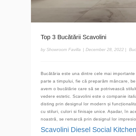
Top 3 Bucătării Scavolini
by Showroom Favilla
|
December 28, 2022
|
Buc
Bucătăria este una dintre cele mai importante
parte a timpului, fie că preparăm mâncare, be
avem o bucătărie care să se potrivească stilulu
vedere estetic. Scavolini este o companie itali
disting prin designul lor modern și funcțional
cu stiluri, culori si finisaje unice. Așadar, în
noastră, se remarcă prin designul lor impresiona
Scavolini Diesel Social Kitche