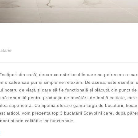
atarie
 încăperi din casă, deoarece este locul în care ne petrecem o mar
m o cafea sau pur și simplu ne relaxăm. De aceea, este esențial 
i nostru de viață și care să fie funcțională și plăcută din punct de
ană renumită pentru producția de bucătării de înaltă calitate, care
itatea superioară. Compania ofera o gama larga de bucatarii, fieca
 acest articol, vom prezenta top 3 bucătării Scavolini care, după păre
nt și prin calitățile lor funcționale.
n