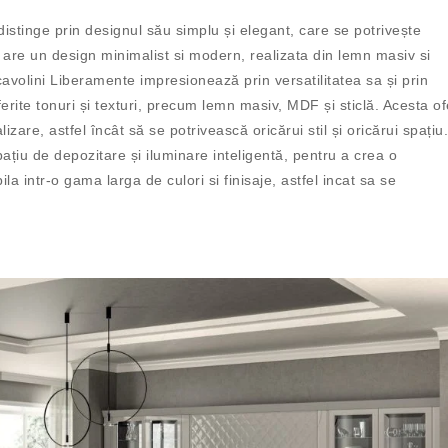
stinge prin designul său simplu și elegant, care se potrivește
e are un design minimalist si modern, realizata din lemn masiv si
Scavolini Liberamente
imp
res
ione
az
ă
prin
vers
at
ilit
ate
a
sa
ș
i
prin
fer
ite
ton
uri
ș
i
text
uri
,
prec
um
le
mn
mas
iv
,
M
DF
ș
i
st
ic
l
ă
.
Ac
esta
of
l
iz
are
,
ast
f
el
î
nc
â
t
s
ă
se
pot
rive
asc
ă
or
ic
ă
ru
i
st
il
ș
i
or
ic
ă
ru
i
spa
ț
iu
.
pa
ț
iu
de
dep
oz
it
are
ș
i
il
umin
are
intel
igent
ă
,
pent
ru
a
cre
a
o
la intr-o gama larga de culori si finisaje, astfel incat sa se