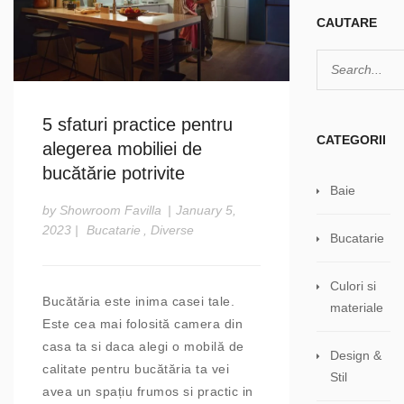
CAUTARE
5 sfaturi practice pentru
CATEGORII
alegerea mobiliei de
bucătărie potrivite
Baie
by Showroom Favilla
|
January 5,
2023
|
Bucatarie
,
Diverse
Bucatarie
Culori si
Bucătăria este inima casei tale.
materiale
Este cea mai folosită camera din
casa ta si daca alegi o mobilă de
Design &
calitate pentru bucătăria ta vei
Stil
avea un spațiu frumos si practic in