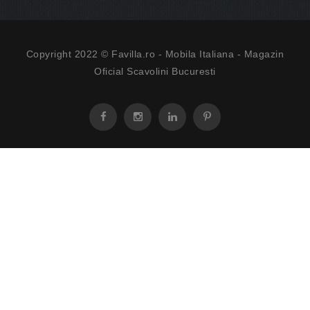
Copyright 2022 © Favilla.ro -
Mobila Italiana
- Magazin
Oficial Scavolini Bucuresti