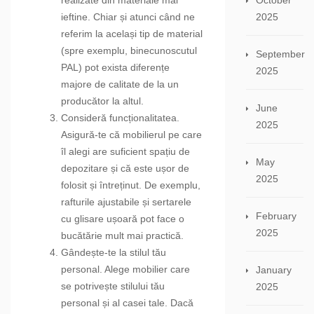
October
realizate din materiale mai
2025
ieftine. Chiar și atunci când ne
referim la același tip de material
(spre exemplu, binecunoscutul
September
PAL) pot exista diferențe
2025
majore de calitate de la un
producător la altul.
June
Consideră funcționalitatea.
2025
Asigură-te că mobilierul pe care
îl alegi are suficient spațiu de
May
depozitare și că este ușor de
2025
folosit și întreținut. De exemplu,
rafturile ajustabile și sertarele
February
cu glisare ușoară pot face o
2025
bucătărie mult mai practică.
Gândește-te la stilul tău
personal. Alege mobilier care
January
se potrivește stilului tău
2025
personal și al casei tale. Dacă