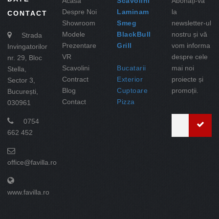
Acasa
Scavolini
Abonați-vă
Despre Noi
Laminam
la
CONTACT
Showroom
Smeg
newsletter-ul
Modele
BlackBull
nostru și vă
Strada
Prezentare
Grill
vom informa
Invingatorilor
VR
despre cele
nr. 29, Bloc
Scavolini
Bucatarii
mai noi
Stella,
Contract
Exterior
proiecte și
Sector 3,
Blog
Cuptoare
promoții.
București,
Contact
Pizza
030961
0754
662 452
office@favilla.ro
www.favilla.ro